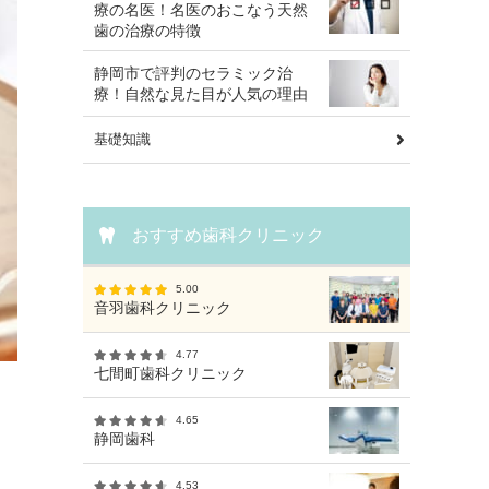
療の名医！名医のおこなう天然
歯の治療の特徴
静岡市で評判のセラミック治
療！自然な見た目が人気の理由
基礎知識
おすすめ歯科クリニック
5.00
音羽歯科クリニック
4.77
七間町歯科クリニック
4.65
静岡歯科
4.53