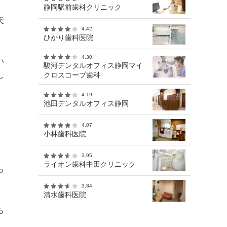
静岡駅前歯科クリニック
天
4.42
ひかり歯科医院
4.30
い
駿河デンタルオフィス静岡マイ
クロスコープ歯科
し
4.19
池田デンタルオフィス静岡
4.07
小林歯科医院
3.95
ライオン歯科中田クリニック
っ
3.84
清水歯科医院
も